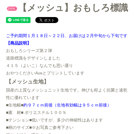
【メッシュ】おもしろ標識
ご予約期間１月１８日～２２日、お届けは２月中旬から下旬です
【商品説明】
おもしろシリーズ第２弾
道路標識をデザインしました
４１５（よいこ）なんでも思い通り
おやつくださいAveとプリントしています
【メッシュ生地】
国産の上質なメッシュニット生地です。伸びも程よく抗菌と速乾
性に優れています
■生地幅■
約９７ｃｍ前後（生地有効幅は９５ｃｍ前後）
■素 材■ ポリエステル１００％
■テンション■低いですが、多少の伸縮性はあります
■柄のサイズ■※お写真ご参考下さい